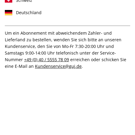
Schweiz
Deutschland
Medium
Print +
Print
Digital
Digital
Um ein Abonnement mit abweichendem Zahler- und
Lieferland zu bestellen, wenden Sie sich bitte an unseren
Kundenservice, den Sie von Mo-Fr 7:30-20:00 Uhr und
Samstags 9:00-14:00 Uhr telefonisch unter der Service-
Nummer
+49 (0) 40 / 5555 78 09
erreichen oder schicken Sie
PRINT
eine E-Mail an
Kundenservice@guj.de
.
art-Probeabo
Mit Kennenlernrabatt
Mindestlaufzeit: 3 Monate mit 3 Ausgaben
Inkl. kleiner Prämie
Inkl. artCard und Zugriff auf den digitalen art
Aboclub