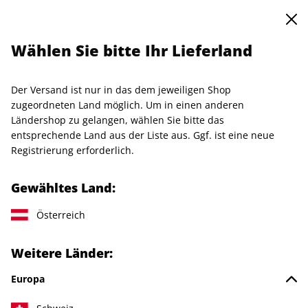
0
Warenkorb
Shop durchsuchen
MENÜ
Wählen Sie bitte Ihr Lieferland
Startseite
Abo
Der Versand ist nur in das dem jeweiligen Shop
Jetzt Ihr art-Wunschabo
zugeordneten Land möglich. Um in einen anderen
Ländershop zu gelangen, wählen Sie bitte das
auswählen
entsprechende Land aus der Liste aus. Ggf. ist eine neue
Registrierung erforderlich.
Angebotskategorie
Für mich
Gewähltes Land:
Österreich
Zum Verschenken
Weitere Länder:
Abo empfehlen
Europa
Für Studierende