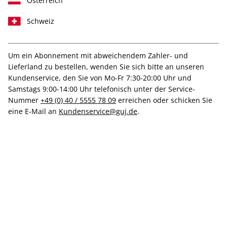
Österreich
Schweiz
T-Shirt "Yuki Yamamoto",
Größe L
Um ein Abonnement mit abweichendem Zahler- und
Lieferland zu bestellen, wenden Sie sich bitte an unseren
Kundenservice, den Sie von Mo-Fr 7:30-20:00 Uhr und
Verfügbar - Nur solange der Vorrat reicht
Samstags 9:00-14:00 Uhr telefonisch unter der Service-
Nummer
+49 (0) 40 / 5555 78 09
erreichen oder schicken Sie
Anzahl
eine E-Mail an
Kundenservice@guj.de
.
50,00 €
inkl. MwSt., zzgl.
Versand
In den Warenkorb