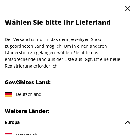
0
Warenkorb
Shop durchsuchen
MENÜ
Wählen Sie bitte Ihr Lieferland
Startseite
Produkte
Kleidung
T-Shirt "Yuki Yamamoto", Größe L
Der Versand ist nur in das dem jeweiligen Shop
zugeordneten Land möglich. Um in einen anderen
Ländershop zu gelangen, wählen Sie bitte das
entsprechende Land aus der Liste aus. Ggf. ist eine neue
Registrierung erforderlich.
Gewähltes Land:
Deutschland
Weitere Länder:
Europa