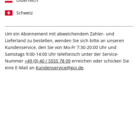
Österreich
Schweiz
Um ein Abonnement mit abweichendem Zahler- und
Lieferland zu bestellen, wenden Sie sich bitte an unseren
Mit hochwertiger Prämie
Kundenservice, den Sie von Mo-Fr 7:30-20:00 Uhr und
art-Vorteilsabo
Samstags 9:00-14:00 Uhr telefonisch unter der Service-
Nummer
+49 (0) 40 / 5555 78 09
erreichen oder schicken Sie
eine E-Mail an
Kundenservice@guj.de
.
Erscheinungsweise
monatlich
Mindestlaufzeit
12 Ausgaben
Heftpreis im Abo
18,00 €
Kündigungsfrist
Ein Monat, erstmals zum Ablauf der
Mindestlaufzeit
Weitere Details
Lieferbeginn