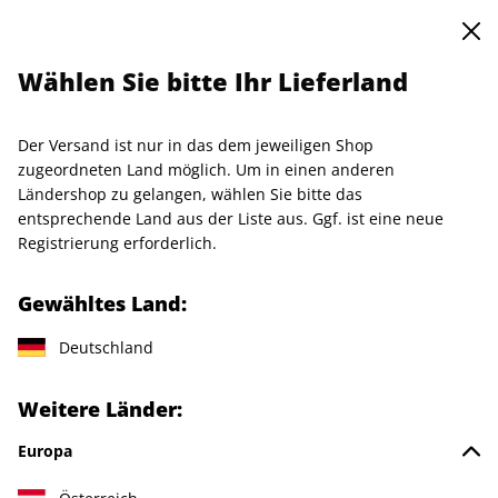
0
Warenkorb
Shop durchsuchen
MENÜ
Wählen Sie bitte Ihr Lieferland
Startseite
Produkte
Kleidung
T-Shirt "Thorsten Brinkmann", Größe XS
Der Versand ist nur in das dem jeweiligen Shop
zugeordneten Land möglich. Um in einen anderen
Ländershop zu gelangen, wählen Sie bitte das
entsprechende Land aus der Liste aus. Ggf. ist eine neue
Registrierung erforderlich.
Gewähltes Land:
Deutschland
Weitere Länder:
Europa