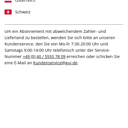
Österreich
Schweiz
T-Shirt "Thorsten Brinkmann",
Größe XS
Um ein Abonnement mit abweichendem Zahler- und
Lieferland zu bestellen, wenden Sie sich bitte an unseren
Kundenservice, den Sie von Mo-Fr 7:30-20:00 Uhr und
Verfügbar - Nur solange der Vorrat reicht
Samstags 9:00-14:00 Uhr telefonisch unter der Service-
Nummer
+49 (0) 40 / 5555 78 09
erreichen oder schicken Sie
Anzahl
eine E-Mail an
Kundenservice@guj.de
.
50,00 €
inkl. MwSt., zzgl.
Versand
In den Warenkorb