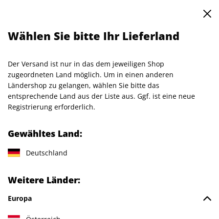
0
Warenkorb
Shop durchsuchen
MENÜ
Wählen Sie bitte Ihr Lieferland
Startseite
Produkte
Kleidung
T-Shirt "Henrike Naumann", Größe L
Der Versand ist nur in das dem jeweiligen Shop
zugeordneten Land möglich. Um in einen anderen
Ländershop zu gelangen, wählen Sie bitte das
entsprechende Land aus der Liste aus. Ggf. ist eine neue
Registrierung erforderlich.
Gewähltes Land:
Deutschland
Weitere Länder:
Europa