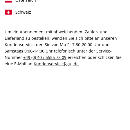
Österreich
Schweiz
T-Shirt "Henrike Naumann",
Größe L
Um ein Abonnement mit abweichendem Zahler- und
Lieferland zu bestellen, wenden Sie sich bitte an unseren
Kundenservice, den Sie von Mo-Fr 7:30-20:00 Uhr und
Verfügbar - Nur solange der Vorrat reicht
Samstags 9:00-14:00 Uhr telefonisch unter der Service-
Nummer
+49 (0) 40 / 5555 78 09
erreichen oder schicken Sie
Anzahl
eine E-Mail an
Kundenservice@guj.de
.
50,00 €
inkl. MwSt., zzgl.
Versand
In den Warenkorb