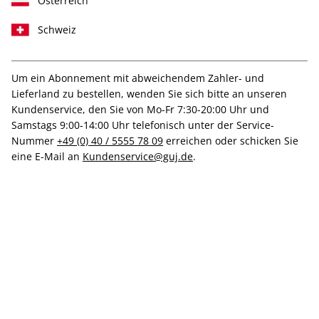
Österreich
nachfolgenden AGB in der bei Abgabe der Bestellung
gültigen Fassung.
Schweiz
1. Vertragspartner, Kundenservice
Um ein Abonnement mit abweichendem Zahler- und
Lieferland zu bestellen, wenden Sie sich bitte an unseren
Kundenservice, den Sie von Mo-Fr 7:30-20:00 Uhr und
Vertragspartner aller Bestellungen bei der "G+J
Samstags 9:00-14:00 Uhr telefonisch unter der Service-
Verlagsgruppe" ist grundsätzlich die Gruner + Jahr
Nummer
+49 (0) 40 / 5555 78 09
erreichen oder schicken Sie
Deutschland GmbH, es sei denn es gilt eine der unten
eine E-Mail an
Kundenservice@guj.de
.
genannten Ausnahmen für Bestellungen mit bestimmten
Titeln/Logos (nachfolgend jeweils kurz "Verkäufer"
genannt).
Den art-Kundenservice erreichen Sie im
Online-
Serviceportal
oder wie folgt:
Telefonisch*:
Aus Deutschland:
040 - 8740 7030
Aus dem Ausland:
+49 40 – 8740 7030
*Montag 07.00–20.00 Uhr, Dienstag–Freitag 07.30–20.00 Uhr,
Samstag 09.00–14.00 Uhr