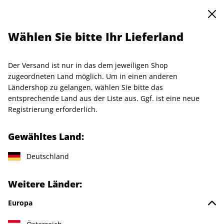
0
Warenkorb
Shop durchsuchen
MENÜ
Wählen Sie bitte Ihr Lieferland
Startseite
Rechtliches
Der Versand ist nur in das dem jeweiligen Shop
Allgemeine
zugeordneten Land möglich. Um in einen anderen
Ländershop zu gelangen, wählen Sie bitte das
Geschäftsbedingungen (AGB)
entsprechende Land aus der Liste aus. Ggf. ist eine neue
Registrierung erforderlich.
Lesen Sie hier unsere früheren Allgemeinen
Gewähltes Land:
Geschäftsbedingungen:
Frühere AGB - gültig bis
einschließlich 31. Januar 2026.
Deutschland
Weitere Länder:
Bei Bestellung von Waren (z.B. Zeitschriften/Zeitungen,
Merchandising-Artikel) oder digitalen Angeboten (z.B. ePaper,
Europa
Downloads oder Online-Zugang zu "PLUS"-Services), die von
"G+J Verlagsgruppe" angeboten werden, gelten allein die