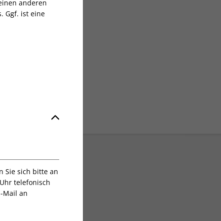
 einen anderen
 Ggf. ist eine
sgruppe
Sie sich bitte an
Uhr telefonisch
E-Mail an
Digital sofort lesen