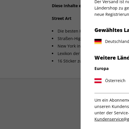
Der Versand ist 
Diese Inhalte erwarten Sie:
Ländershop zu gel
neue Registrierun
Street Art
Gewähltes L
Die besten Künstler: Banksy, JR, Fair
Straßen-Highlights von Berlin bis Sã
Deutschlan
New York in den 80ern
Lexikon der Street Art
Weitere Länd
16 Sticker zum Herausnehmen!
Europa
Österreich
Um ein Abonnemen
unseren Kundenser
unter der Servi
Kundenservice@g
Direkt vom Verlag