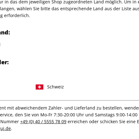
nur in das dem jeweiligen Shop zugeordneten Land möglich. Um in
Artikelnummer
1256826
angen, wählen Sie bitte das entsprechende Land aus der Liste aus.
g erforderlich.
Verkauf durch
G+J Verlag
and:
ey, Swoon, OZ u.v.a.
o Paulo
d
er:
Schweiz
IHRE ABO-VORTEILE
t mit abweichendem Zahler- und Lieferland zu bestellen, wenden 
vice, den Sie von Mo-Fr 7:30-20:00 Uhr und Samstags 9:00-14:00 
ce-Nummer
+49 (0) 40 / 5555 78 09
erreichen oder schicken Sie eine 
uj.de
.
Tolle Prämien
Gratis Versand