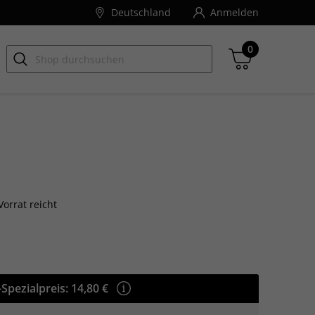
Deutschland
Anmelden
0
Zwischensumme
inkl. MwSt., ggf. zzgl. Versandkosten
orrat reicht
Zum Warenkorb
Spezialpreis:
14,80 €