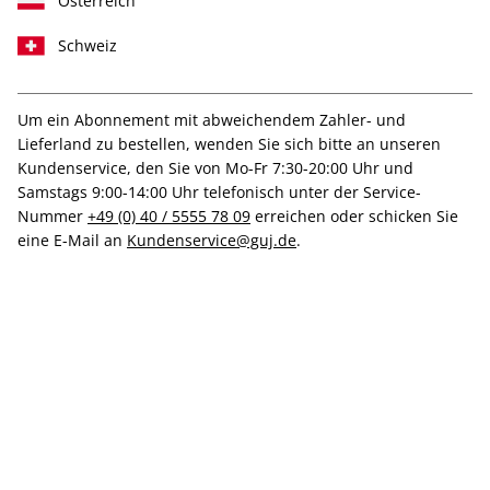
Österreich
Schweiz
Um ein Abonnement mit abweichendem Zahler- und
art 01/2019
Lieferland zu bestellen, wenden Sie sich bitte an unseren
Kundenservice, den Sie von Mo-Fr 7:30-20:00 Uhr und
Samstags 9:00-14:00 Uhr telefonisch unter der Service-
Verfügbar - Nur solange der Vorrat reicht
Nummer
+49 (0) 40 / 5555 78 09
erreichen oder schicken Sie
eine E-Mail an
Kundenservice@guj.de
.
Anzahl
Abo-Spezialpreis:
14,80 €
14,80 €
inkl. MwSt., zzgl.
Versand
In den Warenkorb