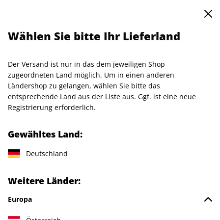
0
Warenkorb
Shop durchsuchen
MENÜ
Wählen Sie bitte Ihr Lieferland
Startseite
Einzelhefte
Sonderausgaben
art 01/2019
Der Versand ist nur in das dem jeweiligen Shop
LESEPROBE
zugeordneten Land möglich. Um in einen anderen
Ländershop zu gelangen, wählen Sie bitte das
entsprechende Land aus der Liste aus. Ggf. ist eine neue
Registrierung erforderlich.
Gewähltes Land:
Deutschland
Weitere Länder:
Europa