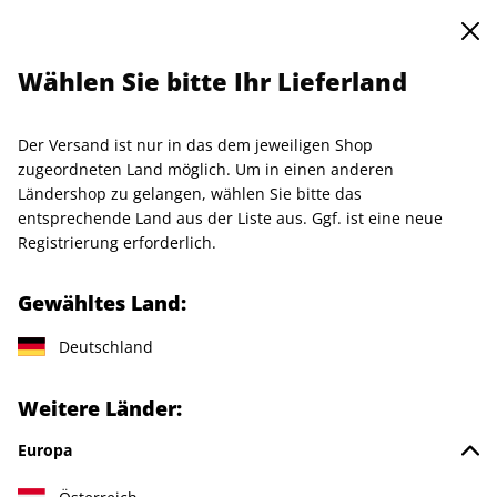
0
Warenkorb
Shop durchsuchen
MENÜ
Wählen Sie bitte Ihr Lieferland
Startseite
Einzelhefte
Einzelausgaben
art ePaper 05/2024
Der Versand ist nur in das dem jeweiligen Shop
LESEPROBE
zugeordneten Land möglich. Um in einen anderen
Ländershop zu gelangen, wählen Sie bitte das
entsprechende Land aus der Liste aus. Ggf. ist eine neue
Registrierung erforderlich.
Gewähltes Land:
Deutschland
Weitere Länder:
Europa