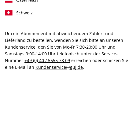
Österreich
Schweiz
Um ein Abonnement mit abweichendem Zahler- und
art 10/2022
Lieferland zu bestellen, wenden Sie sich bitte an unseren
Kundenservice, den Sie von Mo-Fr 7:30-20:00 Uhr und
Samstags 9:00-14:00 Uhr telefonisch unter der Service-
Verfügbar - Nur solange der Vorrat reicht
Nummer
+49 (0) 40 / 5555 78 09
erreichen oder schicken Sie
eine E-Mail an
Kundenservice@guj.de
.
Anzahl
18,00 €
inkl. MwSt., zzgl.
Versand
In den Warenkorb