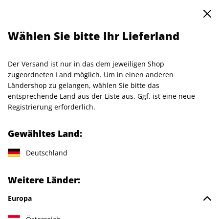
0
Warenkorb
Shop durchsuchen
MENÜ
Wählen Sie bitte Ihr Lieferland
Startseite
Einzelhefte
Einzelausgaben
art 10/2022
Der Versand ist nur in das dem jeweiligen Shop
LESEPROBE
zugeordneten Land möglich. Um in einen anderen
Ländershop zu gelangen, wählen Sie bitte das
entsprechende Land aus der Liste aus. Ggf. ist eine neue
Registrierung erforderlich.
Gewähltes Land:
Deutschland
Weitere Länder:
Europa