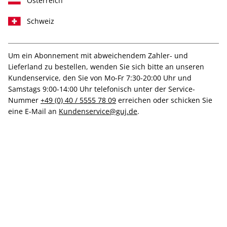
Österreich
Schweiz
Um ein Abonnement mit abweichendem Zahler- und
art 06/2026
Lieferland zu bestellen, wenden Sie sich bitte an unseren
Kundenservice, den Sie von Mo-Fr 7:30-20:00 Uhr und
Samstags 9:00-14:00 Uhr telefonisch unter der Service-
Verfügbar - Nur solange der Vorrat reicht
Nummer
+49 (0) 40 / 5555 78 09
erreichen oder schicken Sie
eine E-Mail an
Kundenservice@guj.de
.
Anzahl
18,00 €
inkl. MwSt., zzgl.
Versand
In den Warenkorb