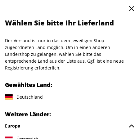
0
Warenkorb
Shop durchsuchen
MENÜ
Wählen Sie bitte Ihr Lieferland
Startseite
Einzelhefte
Einzelausgaben
art 06/2026
Der Versand ist nur in das dem jeweiligen Shop
LESEPROBE
zugeordneten Land möglich. Um in einen anderen
Ländershop zu gelangen, wählen Sie bitte das
entsprechende Land aus der Liste aus. Ggf. ist eine neue
Registrierung erforderlich.
Gewähltes Land:
Deutschland
Weitere Länder:
Europa