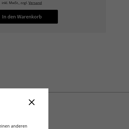
inkl. MwSt., zzgl.
Versand
In den Warenkorb
 einen anderen