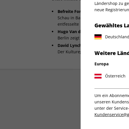
Ländershop zu gel
neue Registrierun
Befreite Formen
Schau in Basel: Wie Charmion von 
entfesselte
Gewähltes L
Hugo Van der Goes:
Deutschlan
Berlin zeigt den Magier des späten M
David Lynch im Interview:
Der Kulturegisseur als Maler
Weitere Länd
Europa
Österreich
Um ein Abonnemen
unseren Kundenser
unter der Servi
Kundenservice@g
Direkt vom Verlag