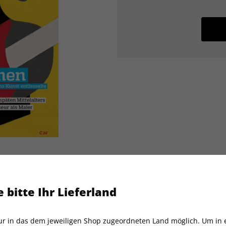
 bitte Ihr Lieferland
art 04/2023
nur in das dem jeweiligen Shop zugeordneten Land möglich. Um in
Artikelnummer
2115587