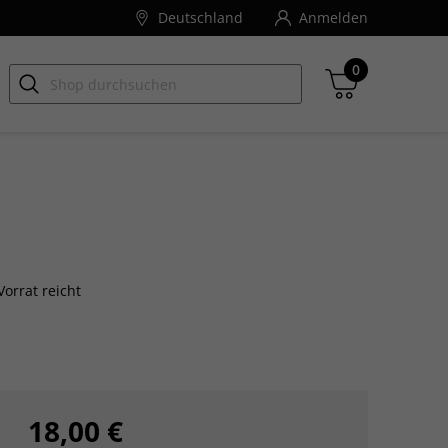
Deutschland
Anmelden
0
Zwischensumme
inkl. MwSt., ggf. zzgl. Versandkosten
orrat reicht
Zum Warenkorb
18,00 €