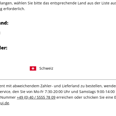
angen, wählen Sie bitte das entsprechende Land aus der Liste aus.
Verkauf durch
G+J Verlag
g erforderlich.
Wiegand Mondrians Kunst
and:
d
ittelalters
er:
Schweiz
IHRE ABO-VORTEILE
t mit abweichendem Zahler- und Lieferland zu bestellen, wenden 
vice, den Sie von Mo-Fr 7:30-20:00 Uhr und Samstags 9:00-14:00 
ce-Nummer
+49 (0) 40 / 5555 78 09
erreichen oder schicken Sie eine 
uj.de
.
Tolle Prämien
Gratis Versand