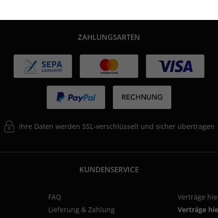
ZAHLUNGSARTEN
Ihre Daten werden SSL-verschlüsselt und sicher übertragen
KUNDENSERVICE
FAQ
Verträge hi
Lieferung & Zahlung
Verträge hi