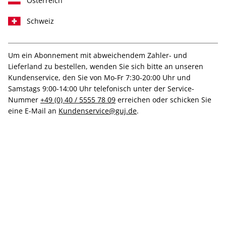
Österreich
Schweiz
Medium
Print +
Print
Digital
Digital
Um ein Abonnement mit abweichendem Zahler- und
Lieferland zu bestellen, wenden Sie sich bitte an unseren
Kundenservice, den Sie von Mo-Fr 7:30-20:00 Uhr und
Samstags 9:00-14:00 Uhr telefonisch unter der Service-
Nummer
+49 (0) 40 / 5555 78 09
erreichen oder schicken Sie
PRINT
eine E-Mail an
Kundenservice@guj.de
.
art-Probeabo
Mit Kennenlernrabatt
Mindestlaufzeit: 3 Monate mit 3 Ausgaben
Inkl. kleiner Prämie
Inkl. artCard und Zugriff auf den digitalen art
Aboclub