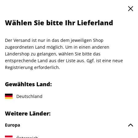
0
Warenkorb
Shop durchsuchen
MENÜ
Wählen Sie bitte Ihr Lieferland
Startseite
Abo
Der Versand ist nur in das dem jeweiligen Shop
Jetzt Ihr art-Wunschabo
zugeordneten Land möglich. Um in einen anderen
Ländershop zu gelangen, wählen Sie bitte das
auswählen
entsprechende Land aus der Liste aus. Ggf. ist eine neue
Registrierung erforderlich.
Angebotskategorie
Für mich
Gewähltes Land:
Deutschland
Zum Verschenken
Weitere Länder:
Abo empfehlen
Europa
Für Studierende