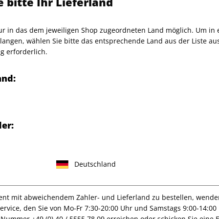
 bitte Ihr Lieferland
Artikelnummer
2182845
Verkauf durch
G+J Verlag
nur in das dem jeweiligen Shop zugeordneten Land möglich. Um in
angen, wählen Sie bitte das entsprechende Land aus der Liste aus.
ebenswerk des Meisters in
g erforderlich.
and:
er:
itale Ausgabe:
können Sie das ePaper als
terladen.
Deutschland
t mit abweichendem Zahler- und Lieferland zu bestellen, wenden 
vice, den Sie von Mo-Fr 7:30-20:00 Uhr und Samstags 9:00-14:00 
IHRE ABO-VORTEILE
ce-Nummer
+49 (0) 40 / 5555 78 09
erreichen oder schicken Sie eine 