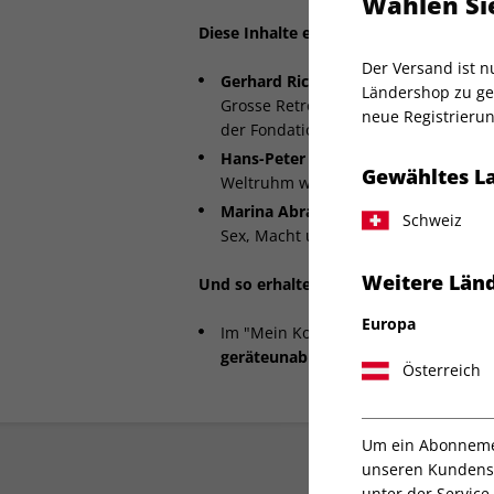
Wählen Sie
Diese Inhalte erwarten Sie:
Der Versand ist 
Gerhard Richter
Ländershop zu gel
Grosse Retrospektive in Paris. Das L
neue Registrierun
der Fondation Louis Vuitton
Hans-Peter Feldmann:
Gewähltes L
Weltruhm wider Willen
Marina Abramovic:
Schweiz
Sex, Macht und geheime Rituale
Weitere Länd
Und so erhalten Sie Zugriff auf die dig
Europa
Im "Mein Konto"-Bereich des Shops 
geräteunabhängige PDF-Datei
herun
Österreich
Um ein Abonnemen
unseren Kundenser
unter der Servi