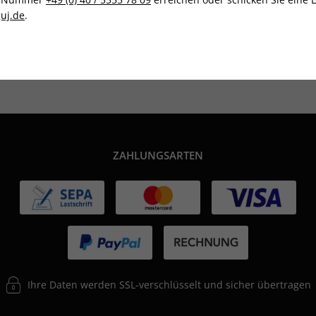
uj.de
.
Tolle Prämien
Gratis Versand
ZAHLUNGSARTEN
Ihre Daten werden SSL-verschlüsselt und sicher übertragen