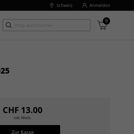
Schweiz
Anmelden
0
025
Zwischensumme
inkl. MwSt., ggf. zzgl. Versandkosten
Zum Warenkorb
CHF 13.00
inkl. MwSt.
Zur Kasse