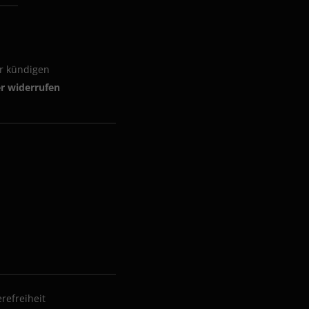
er kündigen
er widerrufen
erefreiheit