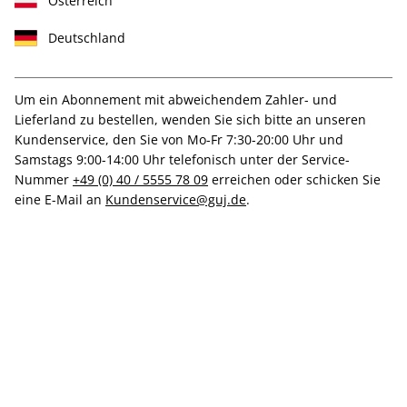
Österreich
Deutschland
Um ein Abonnement mit abweichendem Zahler- und
Lieferland zu bestellen, wenden Sie sich bitte an unseren
Mit hochwertiger Prämie
Kundenservice, den Sie von Mo-Fr 7:30-20:00 Uhr und
art-Geschenkabo
Samstags 9:00-14:00 Uhr telefonisch unter der Service-
Nummer
+49 (0) 40 / 5555 78 09
erreichen oder schicken Sie
eine E-Mail an
Kundenservice@guj.de
.
Erscheinungsweise
monatlich
Mindestlaufzeit
12 Ausgaben
Heftpreis im Abo
CHF 28.00
Kündigungsfrist
Ein Monat, erstmals zum Ablauf der
Mindestlaufzeit
Weitere Details
Lieferbeginn